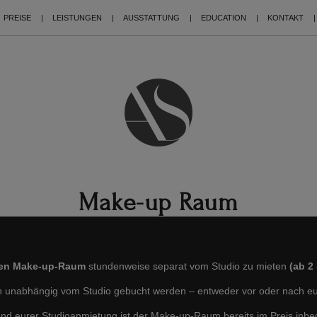
PREISE
LEISTUNGEN
AUSSTATTUNG
EDUCATION
KONTAKT
Make-up Raum
en Make-up-Raum
stundenweise separat vom Studio zu mieten
(ab 2
unabhängig vom Studio gebucht werden – entweder vor oder nach eu
d eurer Studioanmietung ist der Make-up-Raum bereits im Preis inbeg